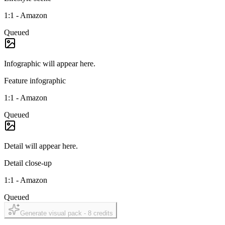
1:1
-
Amazon
Queued
Infographic
will appear here.
Feature infographic
1:1
-
Amazon
Queued
Detail
will appear here.
Detail close-up
1:1
-
Amazon
Queued
Generate visual pack -
8
credits