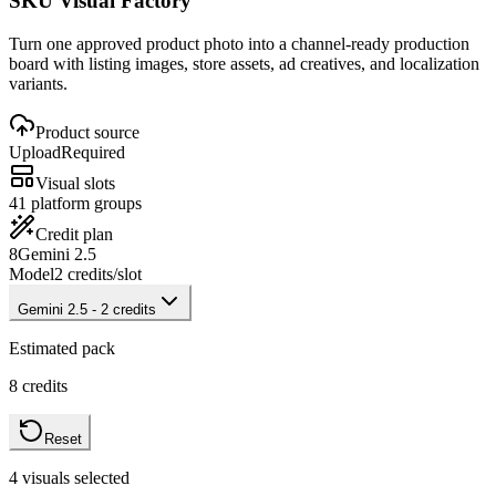
SKU Visual Factory
Turn one approved product photo into a channel-ready production
board with listing images, store assets, ad creatives, and localization
variants.
Product source
Upload
Required
Visual slots
4
1 platform groups
Credit plan
8
Gemini 2.5
Model
2
credits/slot
Gemini 2.5
-
2
credits
Estimated pack
8
credits
Reset
4
visuals selected