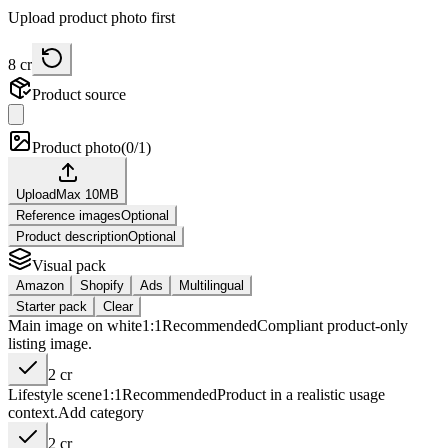
Upload product photo first
8
cr
Product source
Product photo
(
0/1
)
Upload
Max
10
MB
Reference images
Optional
Product description
Optional
Visual pack
Amazon
Shopify
Ads
Multilingual
Starter pack
Clear
Main image on white
1:1
Recommended
Compliant product-only
listing image.
2
cr
Lifestyle scene
1:1
Recommended
Product in a realistic usage
context.
Add
category
2
cr