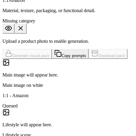
1:1
Amazon
Material, texture, packaging, or functional detail.
Missing
category
Upload a product photo to enable generation.
Generate visual pack
Copy prompts
Download pack
Main image
will appear here.
Main image on white
1:1
-
Amazon
Queued
Lifestyle
will appear here.
Lifestyle scene