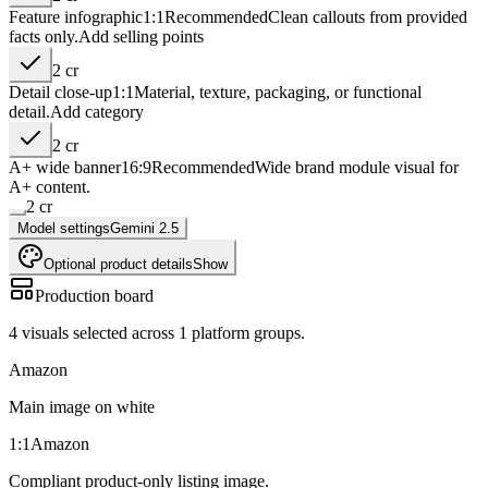
Feature infographic
1:1
Recommended
Clean callouts from provided
facts only.
Add
selling points
2
cr
Detail close-up
1:1
Material, texture, packaging, or functional
detail.
Add
category
2
cr
A+ wide banner
16:9
Recommended
Wide brand module visual for
A+ content.
2
cr
Model settings
Gemini 2.5
Optional product details
Show
Production board
4
visuals selected across
1
platform groups.
Amazon
Main image on white
1:1
Amazon
Compliant product-only listing image.