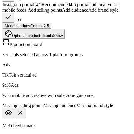
Instagram portrait
4:5
Recommended
4:5 portrait ad creative for
mobile feeds.
Add
selling points
Add
audience
Add
brand style
2
cr
Model settings
Gemini 2.5
Optional product details
Show
Production board
3
visuals selected across
1
platform groups.
Ads
TikTok vertical ad
9:16
Ads
9:16 mobile ad creative with safe-zone guidance.
Missing
selling points
Missing
audience
Missing
brand style
Meta feed square