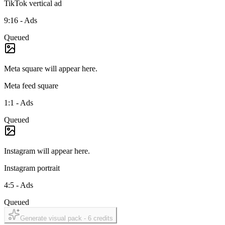
TikTok vertical ad
9:16
-
Ads
Queued
Meta square
will appear here.
Meta feed square
1:1
-
Ads
Queued
Instagram
will appear here.
Instagram portrait
4:5
-
Ads
Queued
Generate visual pack -
6
credits