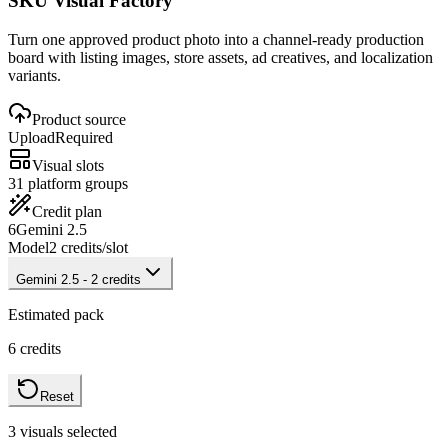
SKU Visual Factory
Turn one approved product photo into a channel-ready production
board with listing images, store assets, ad creatives, and localization
variants.
Product source
Upload
Required
Visual slots
3
1 platform groups
Credit plan
6
Gemini 2.5
Model
2
credits/slot
Gemini 2.5
-
2
credits
Estimated pack
6
credits
Reset
3
visuals selected