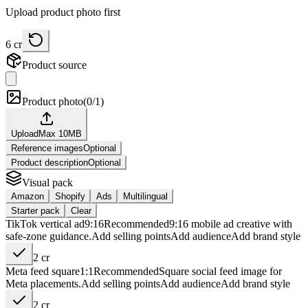
Upload product photo first
6
cr
Product source
Product photo
(
0/1
)
Upload
Max
10
MB
Reference images
Optional
Product description
Optional
Visual pack
Amazon
Shopify
Ads
Multilingual
Starter pack
Clear
TikTok vertical ad
9:16
Recommended
9:16 mobile ad creative with
safe-zone guidance.
Add
selling points
Add
audience
Add
brand style
2
cr
Meta feed square
1:1
Recommended
Square social feed image for
Meta placements.
Add
selling points
Add
audience
Add
brand style
2
cr