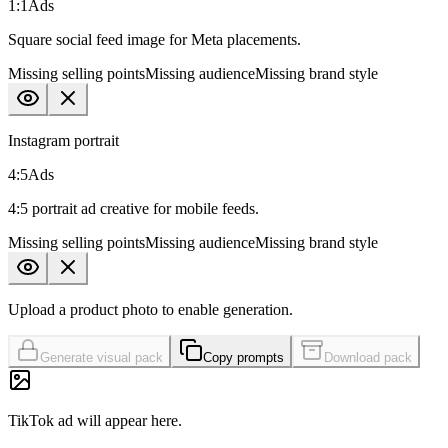
1:1
Ads
Square social feed image for Meta placements.
Missing
selling points
Missing
audience
Missing
brand style
Instagram portrait
4:5
Ads
4:5 portrait ad creative for mobile feeds.
Missing
selling points
Missing
audience
Missing
brand style
Upload a product photo to enable generation.
Generate visual pack
Copy prompts
Download pack
TikTok ad
will appear here.